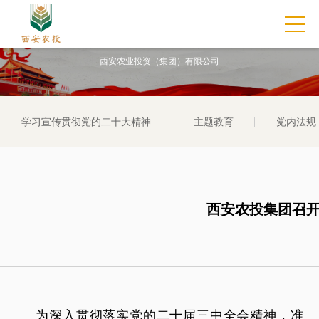
学习教育
西安农业投资（集团）有限公司
学习宣传贯彻党的二十大精神
主题教育
党内法规
西安农投集团召
为深入贯彻落实党的二十届三中全会精神，准