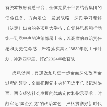
有资本投融资总平台，全体党员干部要结合集团的
使命任务、方向定位，发展战略，深刻学习理解
《决定》出台的各项重大举措，自觉将思想和行动
统一到党中央的决策部署上来，以高度的政治责任
感和历史使命感，严格落实集团“363”年度工作计
划，冲刺四季度、打好2024年收官战！
成斌强调，要加强党对进一步全面深化改革全
过程的领导，全面把握党中央和习近平总书记对陕
西、西安经济社会发展的战略定位和指示要求，时
刻牢记“国企姓党”的政治本色，严格贯彻好新时代