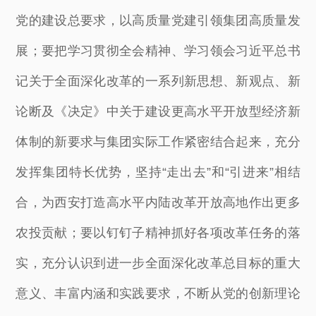
党的建设总要求，以高质量党建引领集团高质量发
展；要把学习贯彻全会精神、学习领会习近平总书
记关于全面深化改革的一系列新思想、新观点、新
论断及《决定》中关于建设更高水平开放型经济新
体制的新要求与集团实际工作紧密结合起来，充分
发挥集团特长优势，坚持“走出去”和“引进来”相结
合，为西安打造高水平内陆改革开放高地作出更多
农投贡献；要以钉钉子精神抓好各项改革任务的落
实，充分认识到进一步全面深化改革总目标的重大
意义、丰富内涵和实践要求，不断从党的创新理论