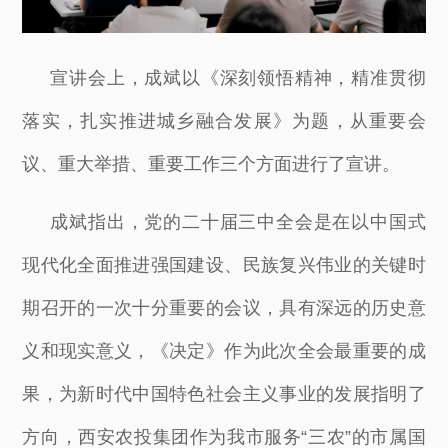
宣讲会上，成斌以《深刻领悟精神，精准贯彻
落实，扎实推进城乡融合发展》为题，从重要会
议、重大举措、重要工作三个方面进行了宣讲。
成斌指出，党的二十届三中全会是在以中国式
现代化全面推进强国建设、民族复兴伟业的关键时
期召开的一次十分重要的会议，具有深远的历史意
义和现实意义，《决定》作为此次全会最重要的成
果，为新时代中国特色社会主义事业的发展指明了
方向，西安农投集团作为我市服务“三农”的市属国