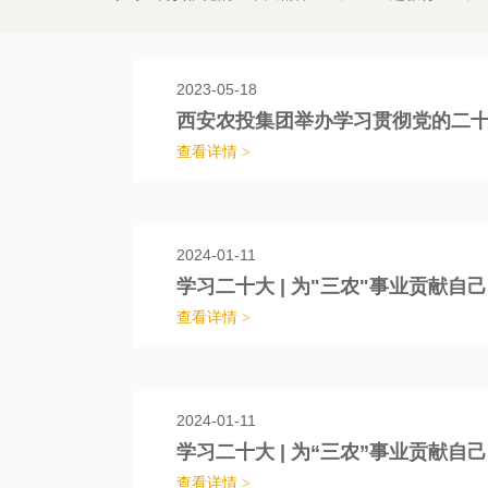
2023-05-18
西安农投集团举办学习贯彻党的二
查看详情 >
2024-01-11
学习二十大 | 为"三农"事业贡献自
查看详情 >
2024-01-11
学习二十大 | 为“三农”事业贡献自
查看详情 >