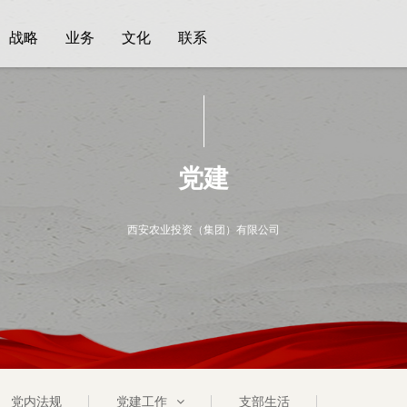
战略
业务
文化
联系
党建
西安农业投资（集团）有限公司
党内法规
党建工作
支部生活